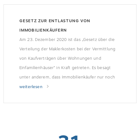
GESETZ ZUR ENTLASTUNG VON
IMMOBILIENKÄUFERN
Am 23. Dezember 2020 ist das „Gesetz über die
Verteilung der Maklerkosten bei der Vermittlung
von Kaufverträgen über Wohnungen und
Einfamilienhäuser“ in Kraft getreten. Es besagt
unter anderem, dass Immobilienkäufer nur noch
die Hälfte der Maklerkosten übernehmen müssen.
weiterlesen
Teilung der ProvisionIn vielen Bundesländern
mussten Immobilienkäufer bislang die
Maklerkosten allein übernehmen, vor allem Käufer
in Berlin, […]