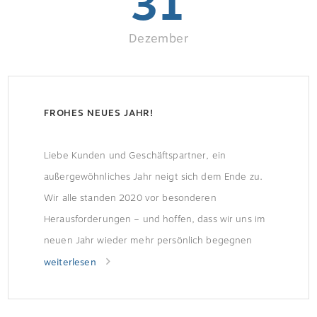
31
Dezember
FROHES NEUES JAHR!
Liebe Kunden und Geschäftspartner, ein
außergewöhnliches Jahr neigt sich dem Ende zu.
Wir alle standen 2020 vor besonderen
Herausforderungen – und hoffen, dass wir uns im
neuen Jahr wieder mehr persönlich begegnen
können. Wir wünschen Ihnen und uns allen Mut,
weiterlesen
Hoffnung und Weitblick für das neue Jahr. Dieses
Jahr hat uns wieder einmal deutlich gemacht, […]