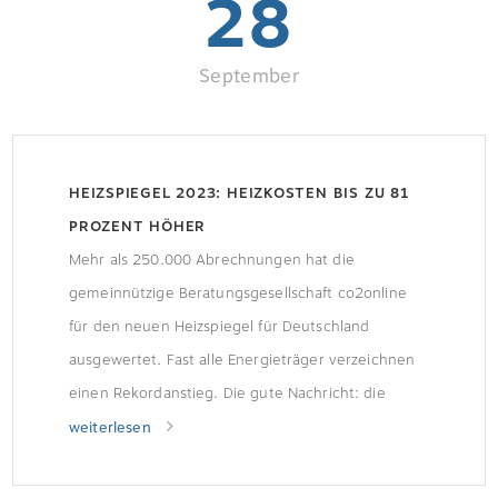
28
September
HEIZSPIEGEL 2023: HEIZKOSTEN BIS ZU 81
PROZENT HÖHER
Mehr als 250.000 Abrechnungen hat die
gemeinnützige Beratungsgesellschaft co2online
für den neuen Heizspiegel für Deutschland
ausgewertet. Fast alle Energieträger verzeichnen
einen Rekordanstieg. Die gute Nachricht: die
aktuelle Prognose macht etwas Hoffnung.
weiterlesen