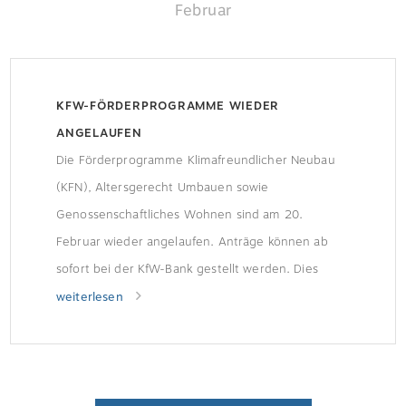
Februar
KFW-FÖRDERPROGRAMME WIEDER
ANGELAUFEN
Die Förderprogramme Klimafreundlicher Neubau
(KFN), Altersgerecht Umbauen sowie
Genossenschaftliches Wohnen sind am 20.
Februar wieder angelaufen. Anträge können ab
sofort bei der KfW-Bank gestellt werden. Dies
meldet das Bundesministerium für Wohnen,
weiterlesen
Stadtentwicklung und Bauwesen (BMWSB).