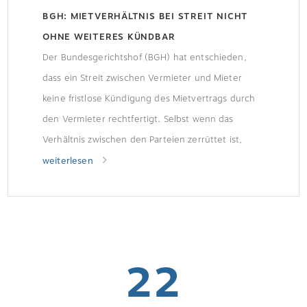
BGH: MIETVERHÄLTNIS BEI STREIT NICHT
OHNE WEITERES KÜNDBAR
Der Bundesgerichtshof (BGH) hat entschieden,
dass ein Streit zwischen Vermieter und Mieter
keine fristlose Kündigung des Mietvertrags durch
den Vermieter rechtfertigt. Selbst wenn das
Verhältnis zwischen den Parteien zerrüttet ist,
muss der Mieter im Wesentlichen schuld sein und
weiterlesen
der Einzelfall betrachtet werden.
22