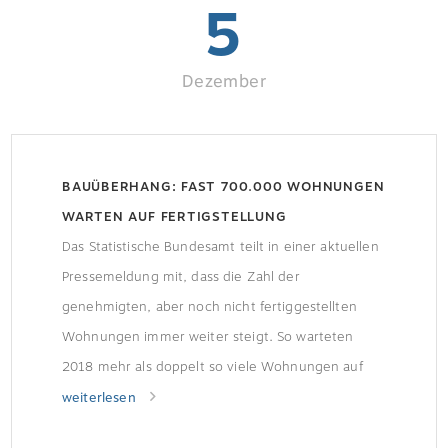
5
Dezember
BAUÜBERHANG: FAST 700.000 WOHNUNGEN
WARTEN AUF FERTIGSTELLUNG
Das Statistische Bundesamt teilt in einer aktuellen
Pressemeldung mit, dass die Zahl der
genehmigten, aber noch nicht fertiggestellten
Wohnungen immer weiter steigt. So warteten
2018 mehr als doppelt so viele Wohnungen auf
Fertigstellung, wie zehn Jahre zuvor. Steigende
weiterlesen
Nachfrage führt zum