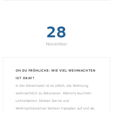
BaustauImmobilienunternehmen, Politik und
Bauverwaltungen versuchen der gestiegenen
Nachfrage nach Wohnraum gerecht zu werden.
28
Die […]
November
OH DU FRÖHLICHE: WIE VIEL WEIHNACHTEN
IST OKAY?
In der Adventszeit ist es üblich, die Wohnung
weihnachtlich zu dekorieren. Allerorts leuchten
Lichterketten, blinken Sterne und
Weihnachtsmänner klettern Fassaden auf und ab.