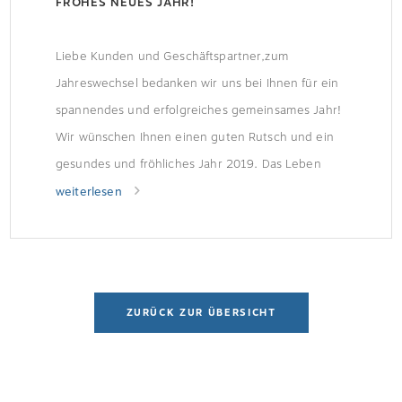
FROHES NEUES JAHR!
Liebe Kunden und Geschäftspartner,zum
Jahreswechsel bedanken wir uns bei Ihnen für ein
spannendes und erfolgreiches gemeinsames Jahr!
Wir wünschen Ihnen einen guten Rutsch und ein
gesundes und fröhliches Jahr 2019. Das Leben
gleicht einer Reise, Silvester einem Meilenstein.
weiterlesen
[Theodor Fontane]
ZURÜCK ZUR ÜBERSICHT