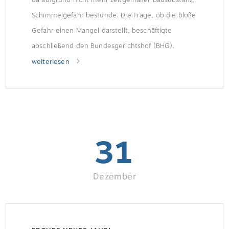
Schimmelgefahr bestünde. Die Frage, ob die bloße
Gefahr einen Mangel darstellt, beschäftigte
abschließend den Bundesgerichtshof (BHG).
Wärmebrücken begünstigen SchimmelbildungDie
weiterlesen
Wohnungen aus den 1960er und 1970er Jahren
entsprechen den damaligen Normen und
Vorschriften. Die Mieter gaben an, dass
existierende Wärmebrücken die
31
Schimmelpilzbildung – vor […]
Dezember