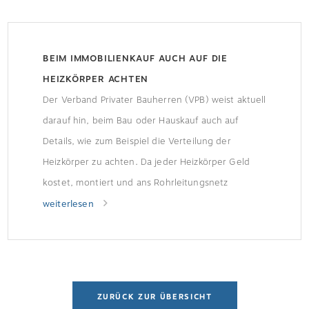
BEIM IMMOBILIENKAUF AUCH AUF DIE
HEIZKÖRPER ACHTEN
Der Verband Privater Bauherren (VPB) weist aktuell
darauf hin, beim Bau oder Hauskauf auch auf
Details, wie zum Beispiel die Verteilung der
Heizkörper zu achten. Da jeder Heizkörper Geld
kostet, montiert und ans Rohrleitungsnetz
angebunden werden muss, versuchen viele
weiterlesen
Bauunternehmer, die Zahl der Heizkörper zu
senken, oft auf einen pro Raum. Warmes Zimmer
ist nicht […]
ZURÜCK ZUR ÜBERSICHT