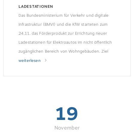
LADESTATIONEN
Das Bundesministerium für Verkehr und digitale
Infrastruktur (BMVI) und die KfW starteten zum
24.11. das Förderprodukt zur Errichtung neuer
Ladestationen für Elektroautos im nicht öffentlich
zugänglichen Bereich von Wohngebäuden. Ziel
der FörderungMit dem Zuschuss möchte die
weiterlesen
Bundesregierung Privatpersonen dazu motivieren,
auf elektrisch betriebene Fahrzeuge umzusteigen
und hierfür eine ausreichende Ladeinfrastruktur im
privaten Bereich zu schaffen. […]
19
November